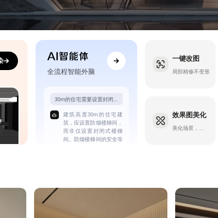
一键改图
染
全流程智能外脑
局部精修不变形
30m的住宅需要设置封闭式楼梯间吗？
效果图美化
建筑高度30m的住宅建
筑，应设置防烟楼梯间，
美化场景，丰富细
而非仅设置封闭式楼梯
间。防烟楼梯间的安全等
级高于封闭楼梯间，是高
层住宅建筑设计的强制要
求。
来源：《建筑设计防火规
范》（GB 50016-2014，
2022年版）第5.5.27条