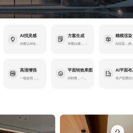
AI找灵感
方案生成
精模渲染
传图让AI全球精准找
草图白模，秒出方案
AI渲染，精
高清增强
平面转效果图
AI平面布
节
一键超清，画质升级
AI秒懂，一键出图
传户型图出